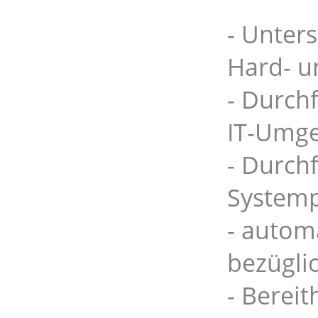
- Unter
Hard- u
- Durch
IT-Umg
- Durch
System
- autom
bezügli
- Berei